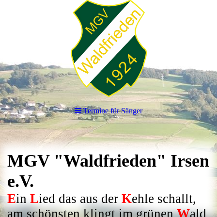
Termine für Sänger
MGV "Waldfrieden" Irsen
e.V.
E
in
L
ied das aus der
K
ehle schallt,
am schönsten klingt im grünen
W
ald