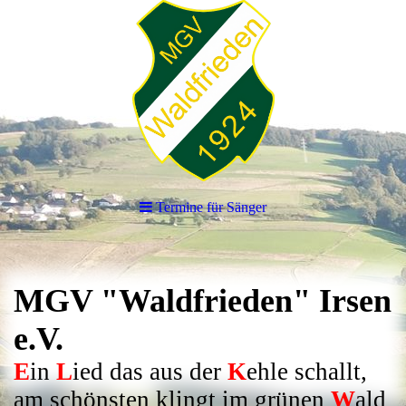
Termine für Sänger
MGV "Waldfrieden" Irsen
e.V.
E
in
L
ied das aus der
K
ehle schallt,
am schönsten klingt im grünen
W
ald