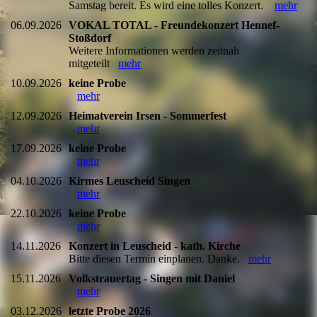
Samstag bereit. Es wird eine tolles Konzert.
mehr
06.09.2026
VOKAL TOTAL - Freundekonzert Hennef-
Stoßdorf
Weitere Informationen werden zeitnah
mitgeteilt
mehr
10.09.2026
keine Probe
mehr
12.09.2026
Heimatverein Irsen - Sommerfest
mehr
17.09.2026
keine Probe
mehr
04.10.2026
Kirmes Leuscheid Singen
mehr
22.10.2026
keine Probe
mehr
14.11.2026
Konzert in Leuscheid - kath. Kirche
Bitte diesen Termin einplanen. Danke.
mehr
15.11.2026
Volkstrauertag - Singen mit Daniel
mehr
03.12.2026
letzte Probe 2026