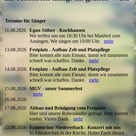
Termine für Sänger
11.08.2026
Egon Stöber - Kuchhausen
Wir treffen uns um 18:30 Uhr bei Manfred zum
Ansingen. Wir singen um 19:00 Uhr.
mehr
13.08.2026
Festplatz - Aufbau Zelt und Platzpflege
Bitte kommt alle zum Einsatz, damit wir zusammen
schnell was schaffen. Danke.
mehr
14.08.2026
Festplatz - Aufbau Zelt und Platzpflege
Bitte kommt alle zum Einsatz, damit wir zusammen
schnell was schaffen. Danke.
mehr
15.08.2026
MGV - unser Sommerfest
-
mehr
16.08.2026
17.08.2026
Abbau und Reinigung vom Festplatz
Hier sind unsere Ruheständler gefragt. Bitte kommt
vorbei. Vielen Dank.
mehr
22.08.2026
Frauenchor Niedererbach - Konzert mit uns
In Altenkirchen in der Kirche. Haltet Euch diesen