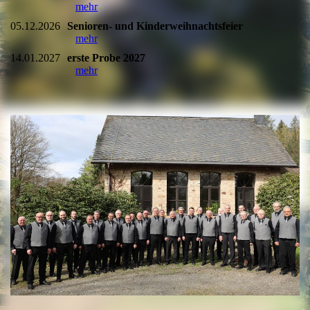
mehr
05.12.2026
Senioren- und Kinderweihnachtsfeier
mehr
14.01.2027
erste Probe 2027
mehr