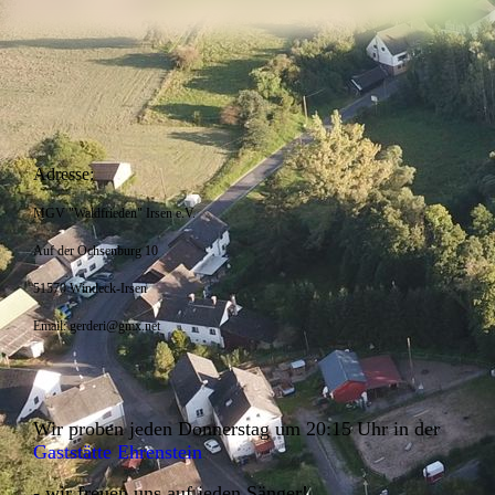
Adresse:
MGV "Waldfrieden" Irsen e.V.
Auf der Ochsenburg 10
51570 Windeck-Irsen
Email: gerderi@gmx.net
Wir proben jeden Donnerstag um 20:15 Uhr in der
Gaststätte Ehrenstein
- wir freuen uns auf jeden Sänger!